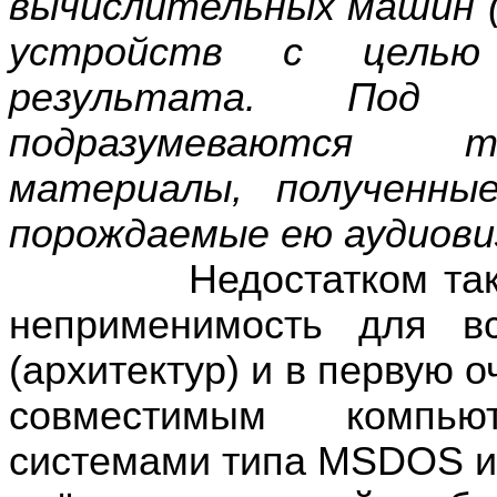
вычислительных машин 
устройств с целью 
результата. Под
подразумеваются т
материалы, полученны
порождаемые ею аудиови
Недостатком такой ф
неприменимость для в
(архитектур) и в первую 
совместимым компь
системами типа
MS
DOS
и