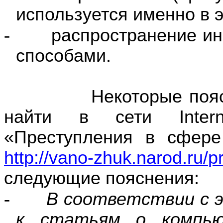
используется именно в э
-
распространение и
способами.
Некоторые пояснени
найти в сети
Inter
«Преступления в сфер
http
://
vano
-
zhuk
.
narod
.
ru
/
p
следующие пояснения:
-
В соответствии с 
к статьям о компью