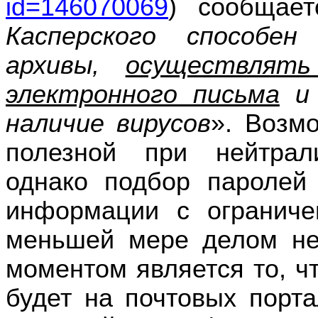
id
=146070069
) сообщает
Касперского способен
архивы,
осуществлят
электронного письма
и 
наличие вирусов
». Возм
полезной при нейтрал
однако подбор паролей 
информации с ограниче
меньшей мере делом н
моментом является то, ч
будет на почтовых порт