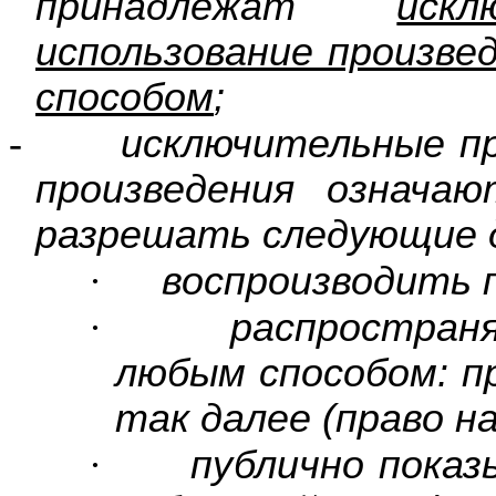
принадлежат
иск
использование произве
способом
;
-
исключительные пр
произведения означа
разрешать следующие 
·
воспроизводить 
·
распростран
любым способом: п
так далее (право н
·
публично показ